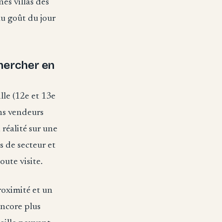
es villas des
u goût du jour
chercher en
lle (12e et 13e
ns vendeurs
réalité sur une
s de secteur et
oute visite.
roximité et un
encore plus