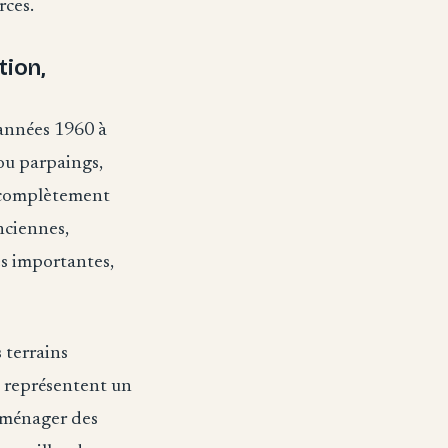
rces.
tion,
 années 1960 à
ou parpaings,
es complètement
nciennes,
es importantes,
 terrains
s représentent un
’aménager des