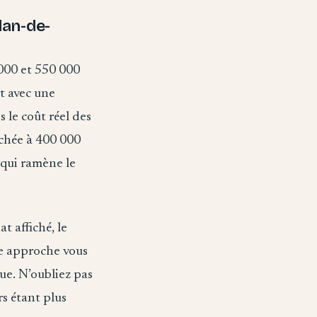
lan-de-
000 et 550 000
rt avec une
 le coût réel des
ichée à 400 000
 qui ramène le
t affiché, le
te approche vous
ue. N’oubliez pas
rs étant plus