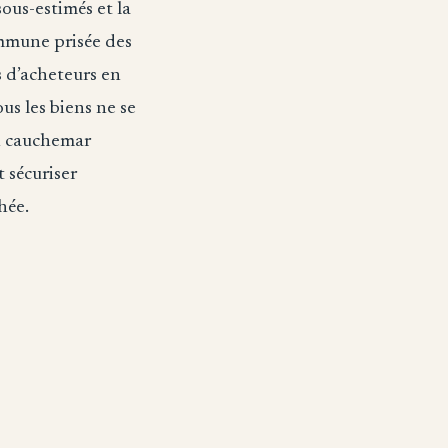
ous-estimés et la
ommune prisée des
s d’acheteurs en
us les biens ne se
en cauchemar
t sécuriser
hée.