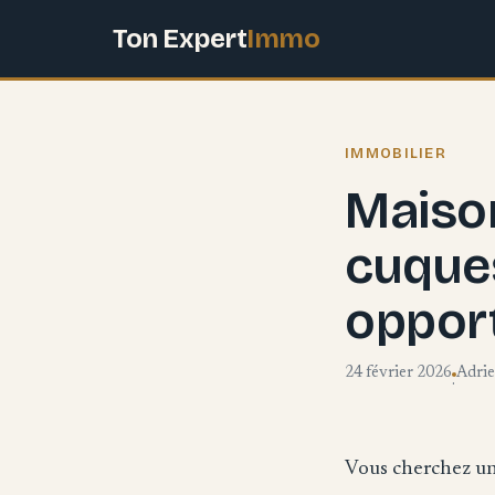
Ton Expert
Immo
IMMOBILIER
Maison
cuques
oppor
24 février 2026
Adri
·
Vous cherchez un