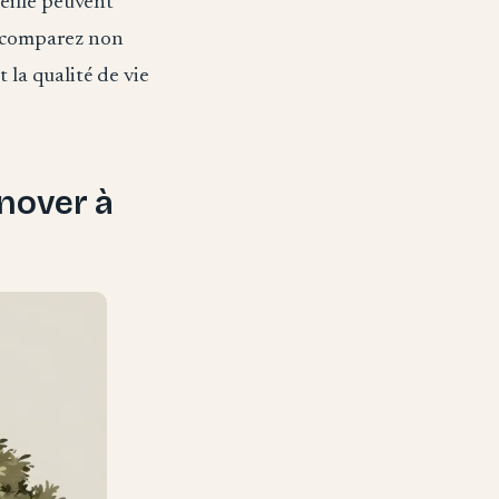
seille peuvent
x, comparez non
 la qualité de vie
énover à