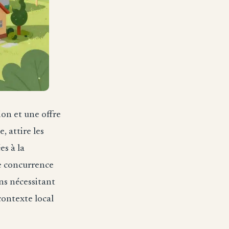
on et une offre
, attire les
es à la
ne concurrence
ns nécessitant
contexte local