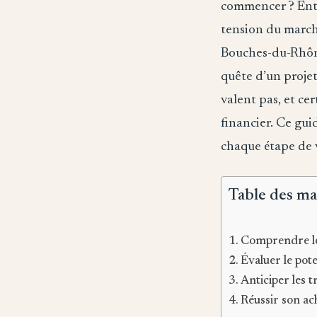
commencer ? Entre
tension du marché
Bouches-du-Rhône
quête d’un projet
valent pas, et c
financier. Ce guid
chaque étape de 
Table des ma
Comprendre le
Évaluer le pot
Anticiper les 
Réussir son a