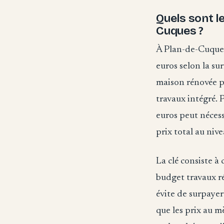
Quels sont l
Cuques ?
À Plan-de-Cuques
euros selon la sur
maison rénovée pe
travaux intégré. 
euros peut néces
prix total au niv
La clé consiste à
budget travaux ré
évite de surpaye
que les prix au mè