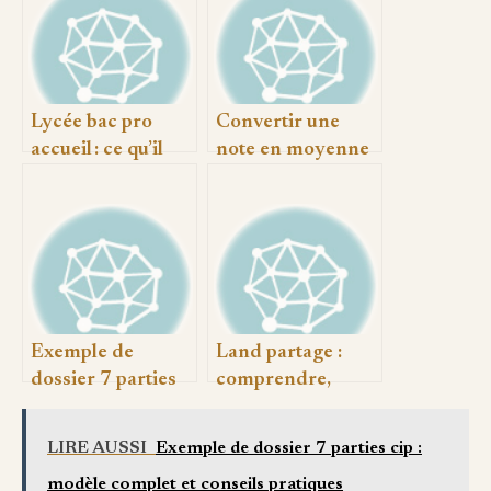
Lycée bac pro
Convertir une
accueil : ce qu’il
note en moyenne
faut savoir pour
ou en autre
bien s’orienter
système sans se
tromper
Exemple de
Land partage :
dossier 7 parties
comprendre,
cip : modèle
choisir et réussir
complet et
votre projet pas à
LIRE AUSSI
Exemple de dossier 7 parties cip :
conseils pratiques
pas
modèle complet et conseils pratiques