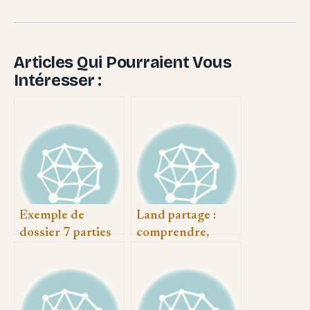
Articles Qui Pourraient Vous
Intéresser :
Exemple de
Land partage :
dossier 7 parties
comprendre,
cip : modèle
choisir et réussir
complet et
votre projet pas à
conseils pratiques
pas