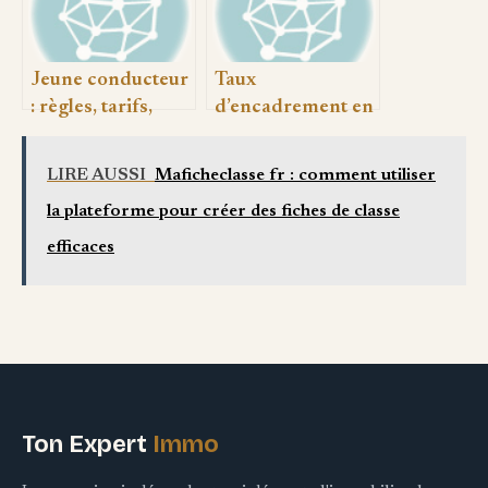
Jeune conducteur
Taux
: règles, tarifs,
d’encadrement en
assurance et bons
animation : règles,
réflexes à
calculs et bonnes
LIRE AUSSI
Maficheclasse fr : comment utiliser
connaître
pratiques
la plateforme pour créer des fiches de classe
efficaces
Ton Expert
Immo