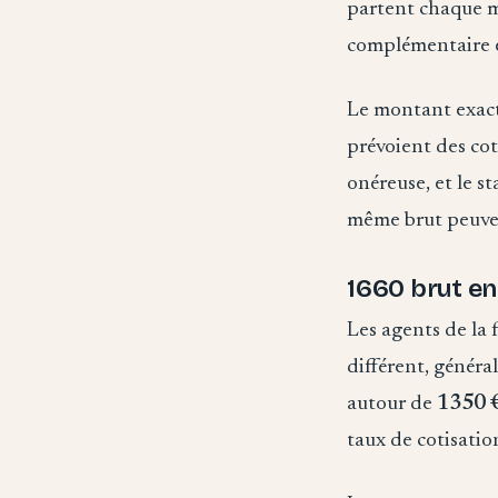
partent chaque mo
complémentaire e
Le montant exact 
prévoient des cot
onéreuse, et le s
même brut peuvent
1660 brut en
Les agents de la 
différent, généra
autour de
1350 €
taux de cotisatio