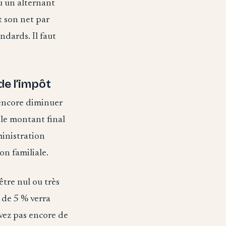
u un alternant
t son net par
ndards. Il faut
de l’impôt
t encore diminuer
 le montant final
ministration
on familiale.
être nul ou très
é de 5 % verra
avez pas encore de