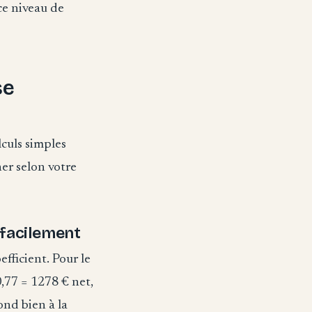
ce niveau de
se
lculs simples
ner selon votre
 facilement
efficient. Pour le
0,77 = 1278 € net,
ond bien à la