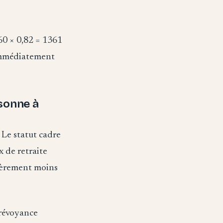
660 × 0,82 = 1361
 immédiatement
rsonne à
 Le statut cadre
 de retraite
égèrement moins
prévoyance