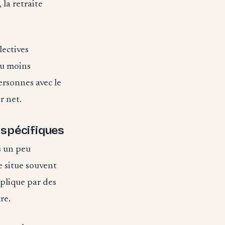
 la retraite
lectives
ou moins
ersonnes avec le
r net.
 spécifiques
s un peu
e situe souvent
xplique par des
re.