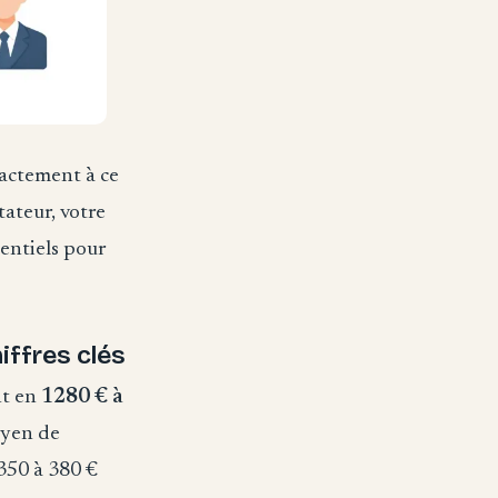
xactement à ce
tateur, votre
sentiels pour
iffres clés
nt en
1280 € à
oyen de
350 à 380 €