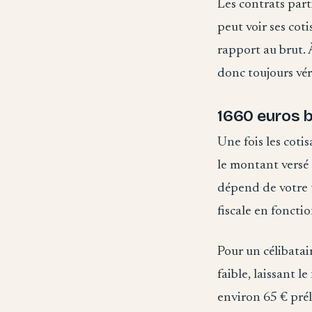
Les contrats part
peut voir ses cot
rapport au brut. À
donc toujours véri
1660 euros b
Une fois les coti
le montant versé 
dépend de votre t
fiscale en foncti
Pour un célibatai
faible, laissant 
environ 65 € prél