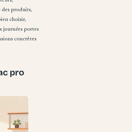
teurs,
 des produits,
ien choisir,
ux journées portes
ssions concrètes
ac pro