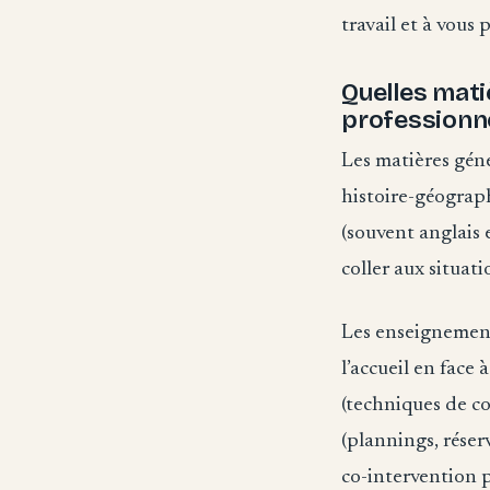
travail et à vous 
Quelles mat
professionne
Les matières géné
histoire-géograp
(souvent anglais
coller aux situat
Les enseignement
l’accueil en face 
(techniques de co
(plannings, réser
co-intervention 