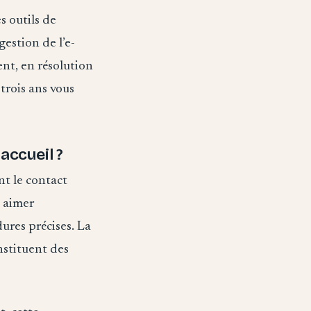
s outils de
estion de l’e-
nt, en résolution
 trois ans vous
accueil ?
nt le contact
z aimer
ures précises. La
nstituent des