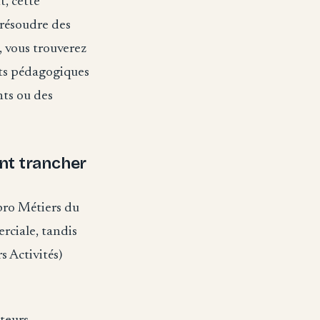
t, cette
 résoudre des
, vous trouverez
ets pédagogiques
nts ou des
ent trancher
 pro Métiers du
rciale, tandis
s Activités)