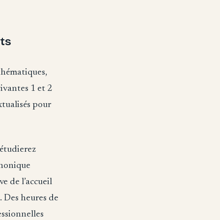
ts
thématiques,
ivantes 1 et 2
tualisés pour
étudierez
éphonique
e de l’accueil
l. Des heures de
essionnelles