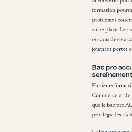
Si vous êtes plutô
formation pourrai
problèmes concret
votre place. Le 
où vous devrez c
journées portes o
Bac pro accu
sereinement
Plusieurs formati
Commerce et de la
que le bac pro AG
privilégie les tâc