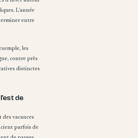
ces d’hiver autour
Pâques. L’année
terminer entre
exemple, les
ne, contre près
catives distinctes
l’est de
t des vacances
icient parfois de
osent de pauses