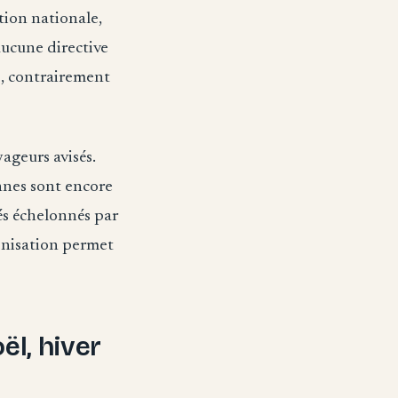
tion nationale,
 aucune directive
, contrairement
ageurs avisés.
ennes sont encore
és échelonnés par
onisation permet
ël, hiver