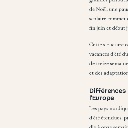
grandes périodes 
de Noël, une paus
scolaire commenc
fin juin et début j
Cette structure c
vacances d’été d
de treize semaine
et des adaptation
Différences 
l’Europe
Les pays nordiqu
d’été étendues, p
dix à onze semain