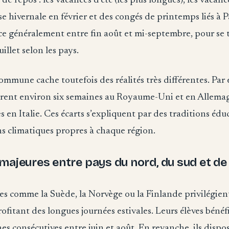
de repos : les vacances d’été (les plus longues), les vacan
e hivernale en février et des congés de printemps liés à 
e généralement entre fin août et mi-septembre, pour se 
uillet selon les pays.
ommune cache toutefois des réalités très différentes. Par 
urent environ six semaines au Royaume-Uni et en Allemag
s en Italie. Ces écarts s’expliquent par des traditions édu
s climatiques propres à chaque région.
majeures entre pays du nord, du sud et de 
es comme la Suède, la Norvège ou la Finlande privilégien
rofitant des longues journées estivales. Leurs élèves bénéf
es consécutives entre juin et août. En revanche, ils disp