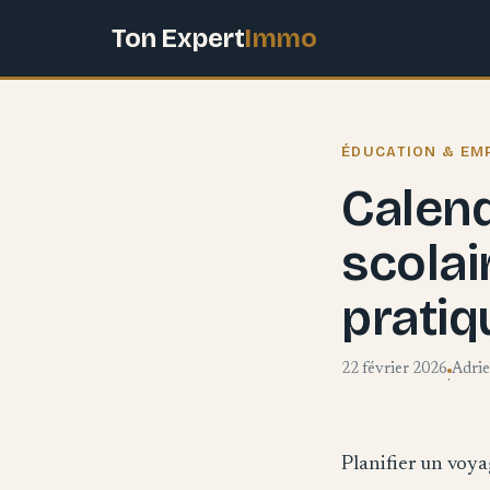
Ton Expert
Immo
ÉDUCATION & EM
Calend
scolai
pratiq
22 février 2026
Adri
·
Planifier un voy