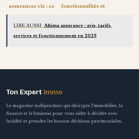
assurances vie : ce
fonctionnalités et
qu’il faut vraiment
alternatives pour
regarder avant de
réussir votre
LIRE AUSSI
Altima assurance : avis, tarifs,
choisir
e‑commerce
services et fonctionnement en 2025
Ton Expert
Immo
Le magazine indépendant qui décrypte l'immobilier, la
finance et le business pour vous aider à décider avec
lucidité et prendre les bonnes décisions patrimoniales.