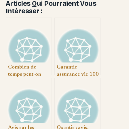
Articles Qui Pourraient Vous
Intéresser :
Combien de
Garantie
temps peut-on
assurance vie 100
rouler sans
000 euros :
assurance auto
fonctionnement,
légalement
limites et bonnes
pratiques
Avis sur les
Oxantis : avis,