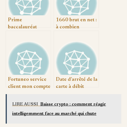
Prime
1660 brut en net :
baccalauréat
à combien
crédit agricole :
correspond votre
montant,
salaire réellement
conditions et
démarches à
suivre
Fortuneo service
Date d’arrêté de la
client mon compte
carte à débit
: contacts, accès et
différé crédit
solutions rapides
agricole :
LIRE AUSSI
Baisse crypto : comment réagir
fonctionnement,
intelligemment face au marché qui chute
dates et astuces