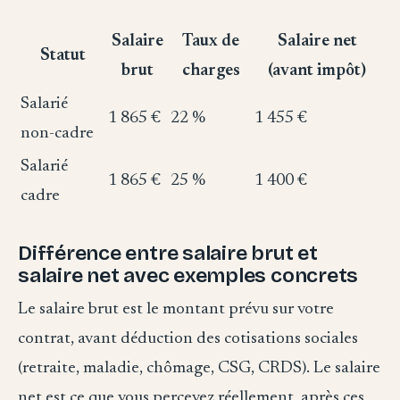
Salaire
Taux de
Salaire net
Statut
brut
charges
(avant impôt)
Salarié
1 865 €
22 %
1 455 €
non-cadre
Salarié
1 865 €
25 %
1 400 €
cadre
Différence entre salaire brut et
salaire net avec exemples concrets
Le salaire brut est le montant prévu sur votre
contrat, avant déduction des cotisations sociales
(retraite, maladie, chômage, CSG, CRDS). Le salaire
net est ce que vous percevez réellement, après ces