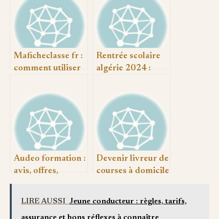
Maficheclasse fr :
Rentrée scolaire
comment utiliser
algérie 2024 :
la plateforme pour
dates, nouveautés
créer des fiches de
et conseils
classe efficaces
pratiques
Audeo formation :
Devenir livreur de
avis, offres,
courses à domicile
financements et
: comment se
choix de la bonne
lancer
LIRE AUSSI
Jeune conducteur : règles, tarifs,
formation
efficacement
assurance et bons réflexes à connaître