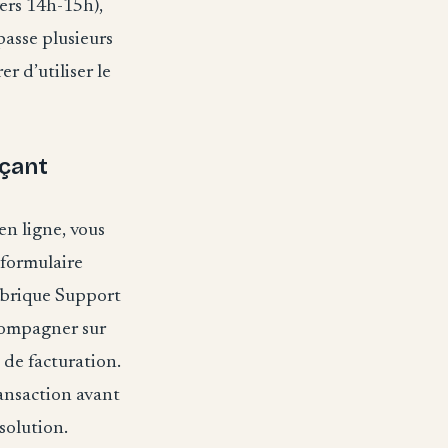
ers 14h-15h),
passe plusieurs
 d’utiliser le
rçant
n ligne, vous
 formulaire
rubrique Support
compagner sur
 de facturation.
ansaction avant
ésolution.