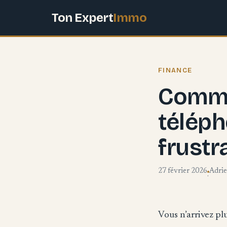
Ton Expert
Immo
FINANCE
Comme
téléph
frustr
27 février 2026
Adri
·
Vous n’arrivez pl