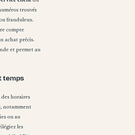
ervice client
du
 numéros trouvés
 ou frauduleux.
tre compte
n achat précis.
ande et permet au
et temps
 des horaires
es, notamment
ies ou au
ilégiez les