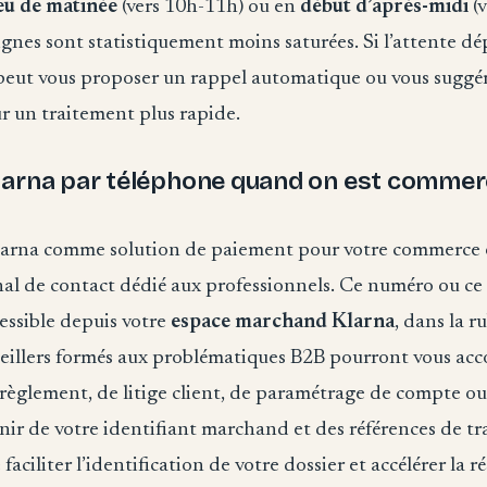
eu de matinée
(vers 10h-11h) ou en
début d’après-midi
(v
gnes sont statistiquement moins saturées. Si l’attente dé
eut vous proposer un rappel automatique ou vous suggérer
r un traitement plus rapide.
larna par téléphone quand on est comme
 Klarna comme solution de paiement pour votre commerce e
nal de contact dédié aux professionnels. Ce numéro ou ce
cessible depuis votre
espace marchand Klarna
, dans la 
seillers formés aux problématiques B2B pourront vous ac
règlement, de litige client, de paramétrage de compte ou
ir de votre identifiant marchand et des références de tr
 faciliter l’identification de votre dossier et accélérer la r