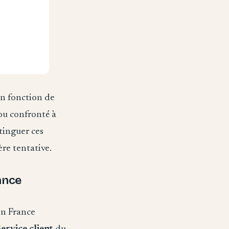
n fonction de
ou confronté à
tinguer ces
re tentative.
ance
en France