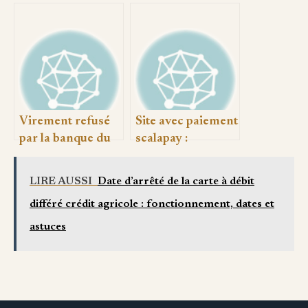
correspond votre
différé crédit
salaire réellement
agricole :
fonctionnement,
dates et astuces
Virement refusé
Site avec paiement
par la banque du
scalapay :
bénéficiaire :
comment l’ajouter
causes, solutions
et en tirer parti
LIRE AUSSI
Date d’arrêté de la carte à débit
et recours
différé crédit agricole : fonctionnement, dates et
astuces