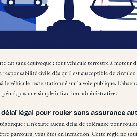
te est sans équivoque : tout véhicule terrestre à moteur d
responsabilité civile dès qu’il est susceptible de circuler
i le véhicule reste stationné sur la voie publique. L’absen
t pénal, pas une simple infraction administrative.
n délai légal pour rouler sans assurance au
tégorique : il n’existe aucun délai de tolérance pour roule
tre parcouru, vous êtes en infraction. Cette règle ne sou