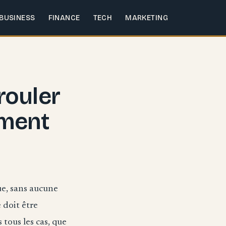
BUSINESS
FINANCE
TECH
MARKETING
rouler
ement
ue, sans aucune
 doit être
 tous les cas, que