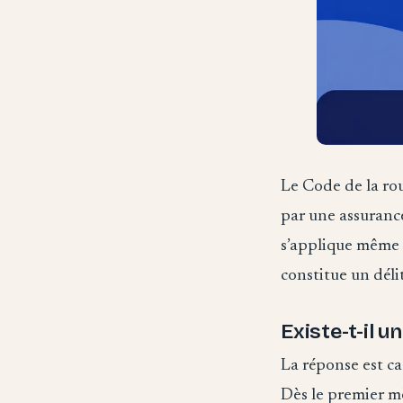
Le Code de la rou
par une assurance 
s’applique même s
constitue un déli
Existe-t-il u
La réponse est ca
Dès le premier mè