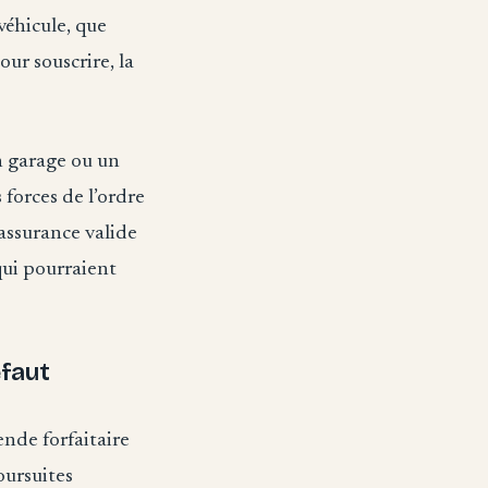
véhicule, que
our souscrire, la
 garage ou un
forces de l’ordre
assurance valide
qui pourraient
éfaut
ende forfaitaire
oursuites