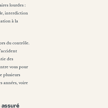
ires lourdes :
e, interdiction
ation à la
ors du contrôle.
d’accident
tie des
ontre vous pour
e plusieurs
es années, voire
e assuré