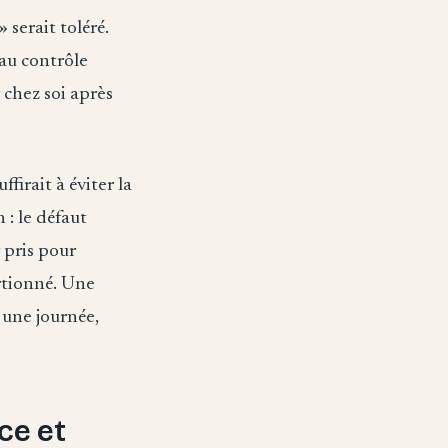
serait toléré.
 au contrôle
 chez soi après
firait à éviter la
 : le défaut
 pris pour
rtionné. Une
 une journée,
ce et