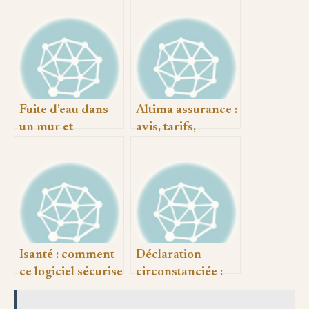
Fuite d’eau dans
Altima assurance :
un mur et
avis, tarifs,
assurance : vos
services et
droits et
fonctionnement
démarches
en 2025
Isanté : comment
Déclaration
ce logiciel sécurise
circonstanciée :
et simplifie le
comment la
dossier patient
rédiger et l’utiliser