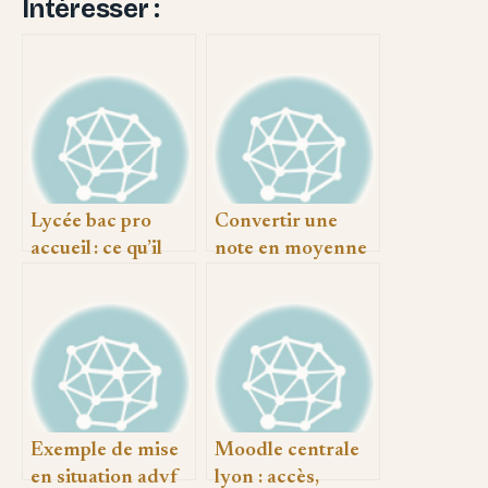
Intéresser :
Lycée bac pro
Convertir une
accueil : ce qu’il
note en moyenne
faut savoir pour
ou en autre
bien s’orienter
système sans se
tromper
Exemple de mise
Moodle centrale
en situation advf
lyon : accès,